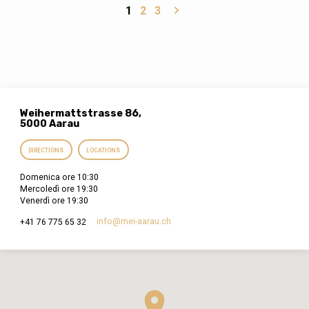
con le nostre forze. Ma il Golgota ci svela
1
2
3
una realtà meravigliosa: non c’è più nulla
che dobbiamo aggiungere, perché il debito è
già stato saldato. Quel grido finale di Gesù, “È
compiuto” (Tetelestai), era il termine usato
anticamente per dichiarare…
Weihermattstrasse 86,
5000 Aarau
DIRECTIONS
LOCATIONS
Domenica ore 10:30
Mercoledì ore 19:30
Venerdì ore 19:30
info​@mei-aarau.ch
+41 76 775 65 32