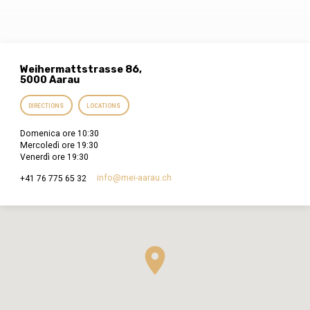
peccato. Dobbiamo essere come spugne…
Weihermattstrasse 86,
5000 Aarau
DIRECTIONS
LOCATIONS
Domenica ore 10:30
Mercoledì ore 19:30
Venerdì ore 19:30
info​@mei-aarau.ch
+41 76 775 65 32