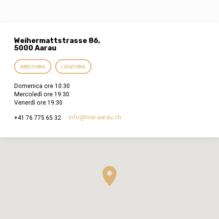
azione.Esaminiamo i nostri cuori per
superare il freddo assenso intellettuale e
riscoprire una fede viva, fondata
sull’esperienza della grazia che spezza le
catene. Ripieni di Spirito Santo, allontaniamo
ogni vergogna e scegliamo di proclamare
Weihermattstrasse 86,
questo messaggio di salvezza al…
5000 Aarau
DIRECTIONS
LOCATIONS
Domenica ore 10:30
Mercoledì ore 19:30
Venerdì ore 19:30
info​@mei-aarau.ch
+41 76 775 65 32