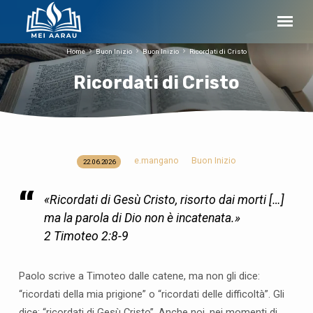
Home
Buon Inizio
Buon Inizio
Ricordati di Cristo
Ricordati di Cristo
e.mangano
Buon Inizio
22.06.2026
Ricordati
di
«Ricordati di Gesù Cristo, risorto dai morti […]
Cristo
ma la parola di Dio non è incatenata.»
2 Timoteo 2:8-9
Paolo scrive a Timoteo dalle catene, ma non gli dice:
“ricordati della mia prigione” o “ricordati delle difficoltà”. Gli
dice: “ricordati di Gesù Cristo”. Anche noi, nei momenti di