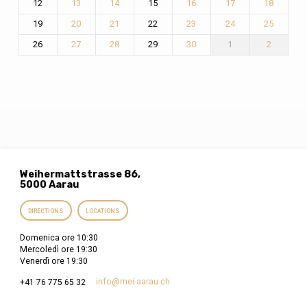
12
15
13
14
16
17
18
19
22
20
21
23
24
25
26
29
1
27
28
30
2
Weihermattstrasse 86,
5000 Aarau
DIRECTIONS
LOCATIONS
Domenica ore 10:30
Mercoledì ore 19:30
Venerdì ore 19:30
info​@mei-aarau.ch
+41 76 775 65 32