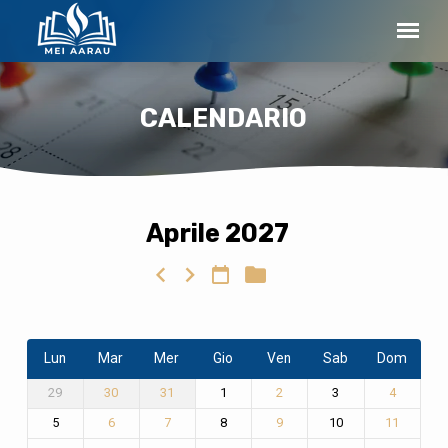
CALENDARIO
Aprile 2027
CALENDARIO
Lun
Mar
Mer
Gio
Ven
Sab
Dom
29
1
3
30
31
2
4
5
8
10
6
7
9
11